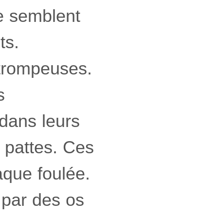
se semblent
ts.
trompeuses.
s
dans leurs
s pattes. Ces
que foulée.
par des os