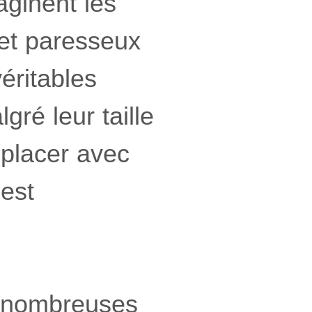
aginent les
et paresseux
éritables
gré leur taille
placer avec
est
e nombreuses