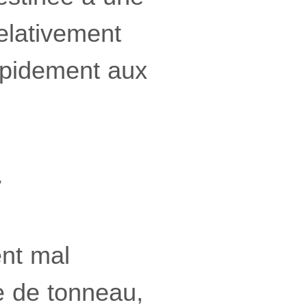
elativement
rapidement aux
>
nt mal
e de tonneau,