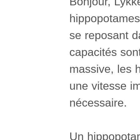
Bonjour, Lykk
hippopotames
se reposant da
capacités sont
massive, les 
une vitesse i
nécessaire.
Un hippopota