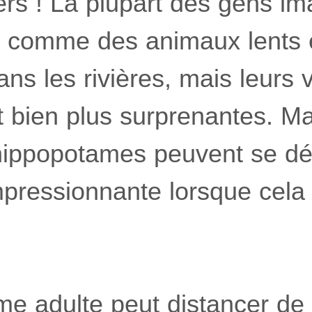
ers ! La plupart des gens im
 comme des animaux lents 
ns les rivières, mais leurs v
 bien plus surprenantes. Mal
hippopotames peuvent se dé
mpressionnante lorsque cela 
me adulte peut distancer d