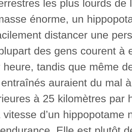
restres les plus lourds de l
 masse énorme, un hippopot
acilement distancer une per
lupart des gens courent à e
r heure, tandis que même 
 entraînés auraient du mal à
rieures à 25 kilomètres par
 vitesse d’un hippopotame n
endurance. Elle est plutôt 