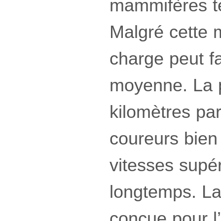
mammifères ter
Malgré cette
charge peut f
moyenne. La p
kilomètres pa
coureurs bien
vitesses supé
longtemps. La
conçue pour l’