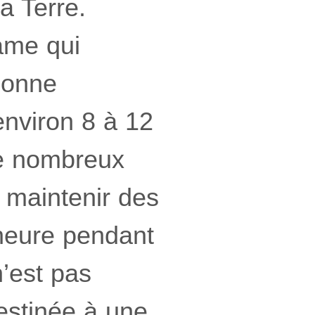
a Terre.
ame qui
sonne
nviron 8 à 12
de nombreux
 maintenir des
 heure pendant
’est pas
destinée à une